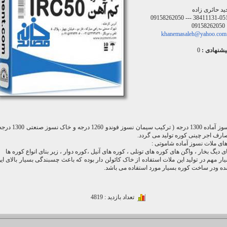
د حائری زاده
051-38411131 --- 091582
09158262050
khanemasaleh@yahoo.com
یشنهادی :
0
ملات نسوز آماده 1300 درجه ( ترکیب سیمان نسوز فوندو 1260 درجه و خاک نس
ارف اجر چینی کوره تولید می گردد.
های ملات نسوز آماده شاموتی :
 دیگ بخار ، واگن های کوره های تونلی ، کوره های آنیل ،کوره دوار ، زیر بنای انواع کوره ها
یار مهم در تولید این ملات استفاده از خاک کائولن دار بوده که باعث چسبندگی بسیار بالای ای
ه ودر ساخت کوره بسیار مورد استفاده می باشد.
تعداد بازدید : 4819