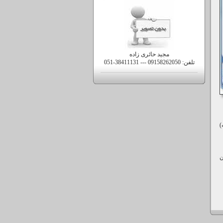
مجید حائری زاده
تلفن:
051-38411131 --- 09158262050
وز صنعتی 1300 درجه)
ن