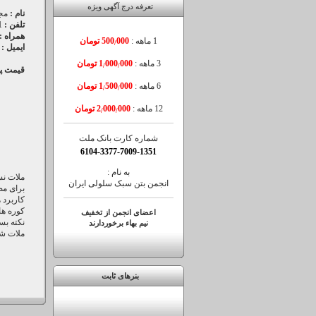
تعرفه درج آگهی ویژه
نام :
مجی
تلفن :
62050
همراه :
1 ماهه :
000 تومان
500
/
ایمیل :
3 ماهه :
000 تومان
000
1
/
/
قیمت پ
6 ماهه :
000 تومان
500
1
/
/
12 ماهه :
000 تومان
000
2
/
/
شماره کارت بانک ملت
6104-3377-7009-1351
به نام :
انجمن بتن سبک سلولی ایران
برای مص
کاربرد 
کوره های
اعضای انجمن از تخفیف
نکته بس
نیم بهاء برخوردارند
ملات شد
بنرهای ثابت