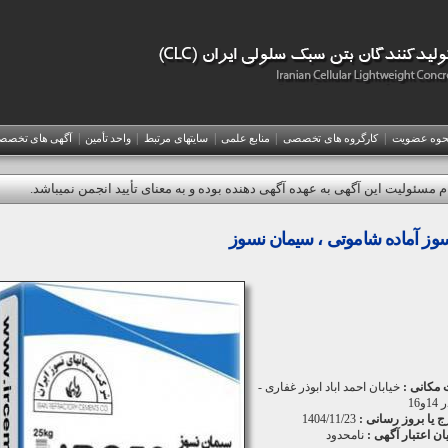
|
|
|
|
|
حوه عضويت
کارگروه های تخصصی
منابع علمی
سایتهای مرتبط
واحد تأمین
آگهی های تخص
م مسئولیت این آگهی به عهده آگهی دهنده بوده و به معنای تأیید انجمن نمیباشد.
وز آماده شاموتی ، سیمان نسوز
 مکانی :
خیابان احمد اباد ابوذر غفاری -
و16
رج یا بروز رسانی :
1404/11/23
یان اعتبار آگهی :
نامحدود