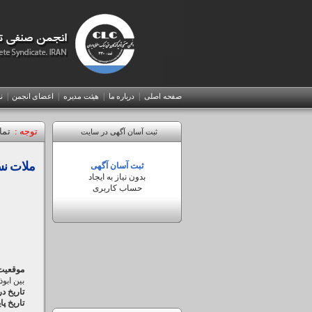
|
|
|
|
صفحه اصلی
درباره ما
هیئت مدیره
اعضای انجمن
ن
توجه :
تما
ورود
ثبت آسان آگهی در سایت
به
ملات نس
نام
ثبت آسان آگهی
پنل
کاربری
بدون نیاز به ایجاد
(انگلیسی)
حساب کاربری
ویرایش
آگهی
رمزعبور
موقعیت
بین ابوذر 14
تاریخ د
تاریخ پا