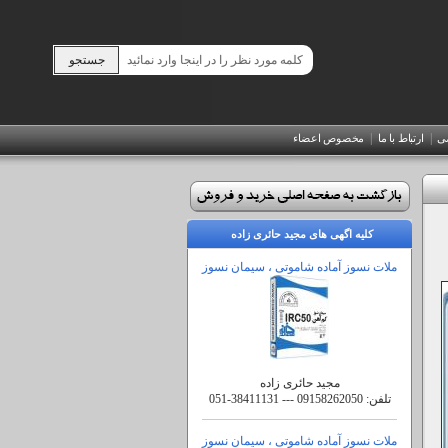
|
|
صی
ارتباط با ما
مخصوص اعضاء
کلیه اگهی های مجید حائری زاده
ملات نسوز آماده شاموتی ، سیمان نسوز
مجید حائری زاده
تلفن:
051-38411131 --- 09158262050
ملات نسوز آماده شاموتی ، سیمان نسوز