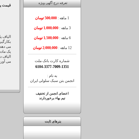
تعرفه درج آگهی ویژه
قیمت پ
1 ماهه :
000 تومان
500
/
3 ماهه :
000 تومان
000
1
/
/
الیاف پلی پرو
6 ماهه :
000 تومان
500
1
/
/
بکارگیر
می دهد 
12 ماهه :
000 تومان
000
2
/
/
یک ماده
الیاف د
شماره کارت بانک ملت
می آورد
6104-3377-7009-1351
به نام :
انجمن بتن سبک سلولی ایران
اعضای انجمن از تخفیف
نیم بهاء برخوردارند
بنرهای ثابت