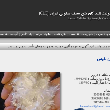
|
|
|
|
|
حوه عضويت
کارگروه های تخصصی
منابع علمی
سایتهای مرتبط
واحد تأمین
آگهی های تخص
م مسئولیت این آگهی به عهده آگهی دهنده بوده و به معنای تأیید انجمن نمیباشد.
تن نفیس
 مکانی :
قزوین
رج یا بروز رسانی :
1396/12/03
یان اعتبار آگهی :
1397/3/7
دیان
028-336688
028-33669983
09127894487
ha.asadian49@gmail.com