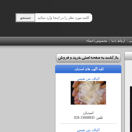
|
|
صی
ارتباط با ما
مخصوص اعضاء
کلیه اگهی های اسدیان
الیاف بتن نفیس
اسدیان
تلفن:
028-33668843
الیاف بتن نفیس