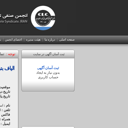
|
|
|
|
صفحه اصلی
درباره ما
هیئت مدیره
اعضای انجمن
ن
توجه :
تما
ورود
ثبت آسان آگهی در سایت
به
الیاف ب
نام
ثبت آسان آگهی
پنل
کاربری
بدون نیاز به ایجاد
(انگلیسی)
حساب کاربری
ویرایش
موقعیت
آگهی
رمزعبور
تاریخ د
تاریخ پا
نام :
اس
تلفن :
43
فاکس :
همراه :
ایمیل :