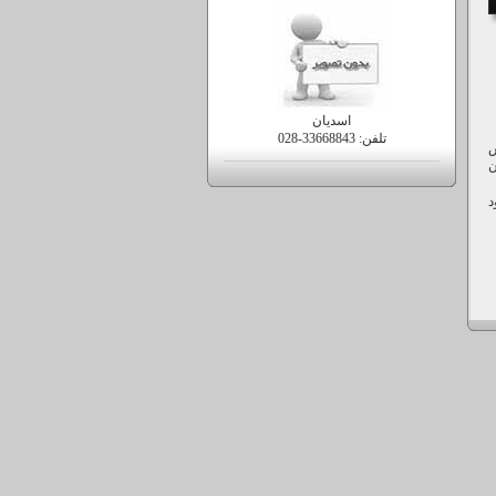
اسدیان
تلفن:
028-33668843
ش
ن
د