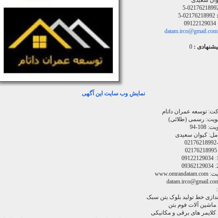
وان سعیدی
02176218992-
02176218992-5
09122129034
datam.irco@gmail.com
یشنهادی :
0
نمایش وب سایت این آگهی
ت: توسعه عمران داتام
ویت: رسمی (طلائی)
108-94
مل: کیوان سعیدی
www.omran