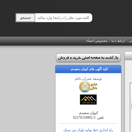
|
|
صی
ارتباط با ما
مخصوص اعضاء
کلیه اگهی های کیوان سعیدی
توسعه عمران داتام
کیوان سعیدی
تلفن:
02176218992-5
راه اندازی خط تولید بلوک بتن سبک