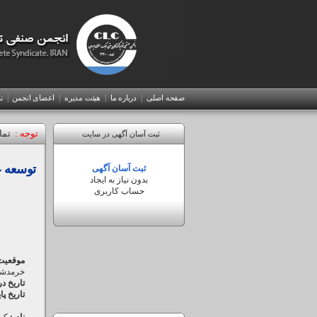
|
|
|
|
صفحه اصلی
درباره ما
هیئت مدیره
اعضای انجمن
ن
توجه :
تما
ورود
ثبت آسان آگهی در سایت
به
توسعه ع
نام
ثبت آسان آگهی
پنل
کاربری
بدون نیاز به ایجاد
(انگلیسی)
حساب کاربری
ویرایش
آگهی
رمزعبور
موقعیت
خرمدشت -
تاریخ د
تاریخ پا