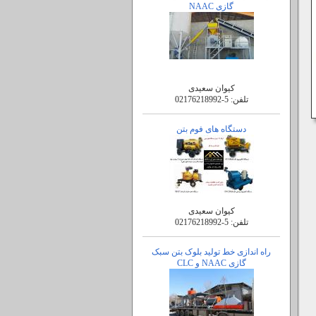
گازی NAAC
کیوان سعیدی
تلفن:
02176218992-5
دستگاه های فوم بتن
کیوان سعیدی
تلفن:
02176218992-5
راه اندازی خط تولید بلوک بتن سبک
گازی NAAC و CLC