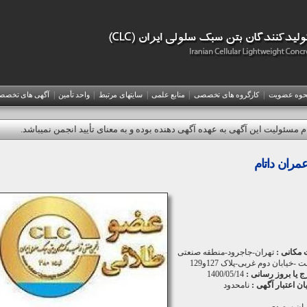
|
|
|
|
|
حوه عضويت
کارگروه های تخصصی
منابع علمی
سایتهای مرتبط
واحد تأمین
آگهی های تخص
م مسئولیت این آگهی به عهده آگهی دهنده بوده و به معنای تأیید انجمن نمیباشد.
مران داتام
 مکانی :
تهران-جاجرود-منطقه صنعتی
خیابان دوم غربی-پلاک 127و129
رج یا بروز رسانی :
1400/05/14
یان اعتبار آگهی :
نامحدود