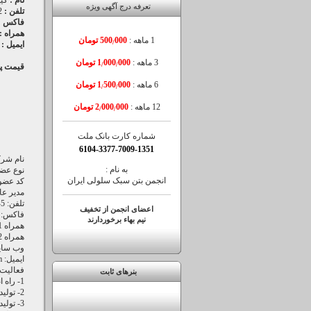
نام :
کی
تعرفه درج آگهی ویژه
تلفن :
5
فاکس :
همراه :
1 ماهه :
000 تومان
500
/
ایمیل :
3 ماهه :
000 تومان
000
1
/
/
قیمت پ
6 ماهه :
000 تومان
500
1
/
/
12 ماهه :
000 تومان
000
2
/
/
شماره کارت بانک ملت
6104-3377-7009-1351
نام شرک
به نام :
نوع عض
انجمن بتن سبک سلولی ایران
کد عضویت: 
مدیر عا
تلفن: 5-02176218992
اعضای انجمن از تخفیف
فاکس: 02176218995
نیم بهاء برخوردارند
همراه 1: 09122129034
همراه 2: 09362129034
وب سایت: datam.com
ایمیل: datam.irco@gmail.com
فعاليت:
بنرهای ثابت
1- راه اندازی خط تولید بلوک بتن سبک
2- تولید ماشین آلات فوم بتن
3- تولید کلایمر های برقی و مکانیکی